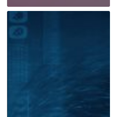
Coraz
częściej
będziemy
czytali
zawartość
serwisów
internetowych
nie
odwiedzając
ich