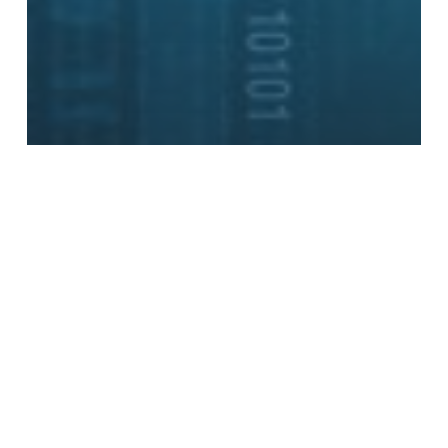
Internet: badania i trendy
Media internetowe
Teoria komunikacji w internecie
Coraz częściej będziemy
czytali zawartość serwisów
internetowych nie
odwiedzając ich
Linki
pozycjonujące