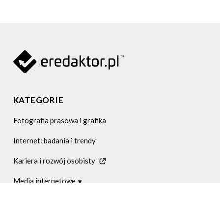
KATEGORIE
Fotografia prasowa i grafika
Internet: badania i trendy
Kariera i rozwój osobisty
Media internetowe
Media internetowe w Polsce
Sztuczna inteligencja
Media internetowe zagranicą