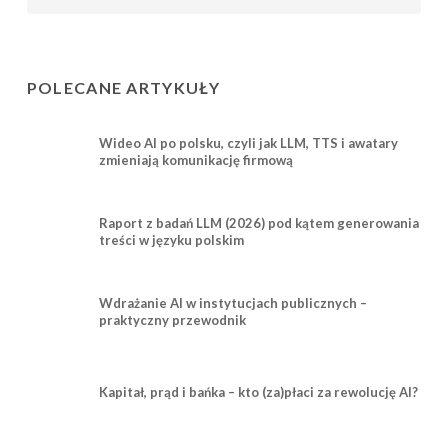
POLECANE ARTYKUŁY
Wideo AI po polsku, czyli jak LLM, TTS i awatary
zmieniają komunikację firmową
Raport z badań LLM (2026) pod kątem generowania
treści w języku polskim
Wdrażanie AI w instytucjach publicznych –
praktyczny przewodnik
Kapitał, prąd i bańka – kto (za)płaci za rewolucję AI?