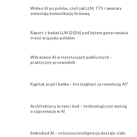
Wideo AI po polsku, czyli jak LLM, TTS i awatary
zmieniają komunikację firmową
Raport z badań LLM (2026) pod kątem generowania
treści w języku polskim
Wdrażanie AI w instytucjach publicznych –
praktyczny przewodnik
Kapitał, prąd i bańka – kto (za)płaci za rewolucję AI?
Architektura, krzem i kod – technologiczny wyścig
o supremację w AI
Embodied AI – sztuczna inteligencja dostaje ciało