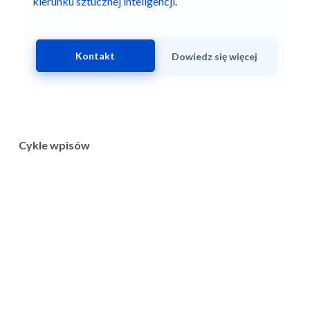
kierunku sztucznej inteligencji
.
Kontakt
Dowiedz się więcej
Cykle wpisów
Wyniki moich badań
Dla piszących pracę dyplomową