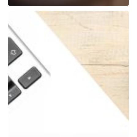
Między
grami
a
dziennikarstwem