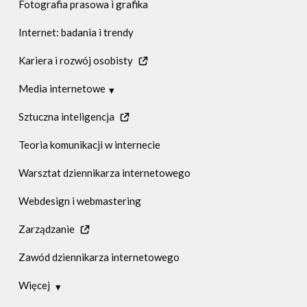
Fotografia prasowa i grafika
Internet: badania i trendy
Kariera i rozwój osobisty
Media internetowe
Media internetowe w Polsce
Sztuczna inteligencja
Media internetowe zagranicą
Teoria komunikacji w internecie
Warsztat dziennikarza internetowego
Webdesign i webmastering
Zarządzanie
Zawód dziennikarza internetowego
Więcej