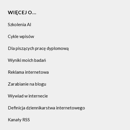
Na deser
WIĘCEJ O…
Reklama internetowa
Szkolenia AI
Rozmaitości
Cykle wpisów
Serwisy społecznościowe
Dla piszących pracę dyplomową
Wyniki moich badań
Reklama internetowa
Zarabianie na blogu
Wywiad w internecie
Definicja dziennikarstwa internetowego
Kanały RSS