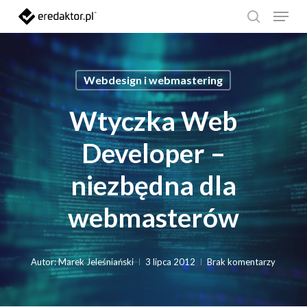
Menu
Skip
search
to
Clos
main
Men
Webdesign i webmastering
content
Wtyczka Web
Developer –
niezbędna dla
webmasterów
Autor:
Marek Jeleśniański
3 lipca 2012
Brak komentarzy